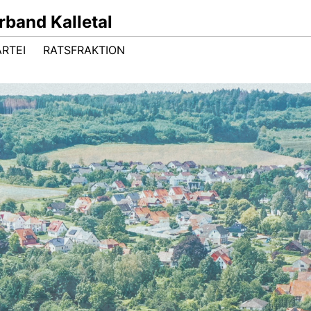
band Kalletal
ARTEI
RATSFRAKTION