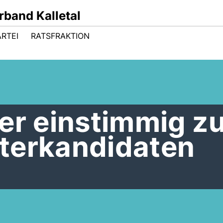
band Kalletal
ARTEI
RATSFRAKTION
ber einstimmig z
terkandidaten