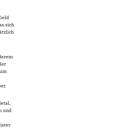
Geld
ss sich
tzlich
nderem
ler
rum
er.
etal,
en und
ister