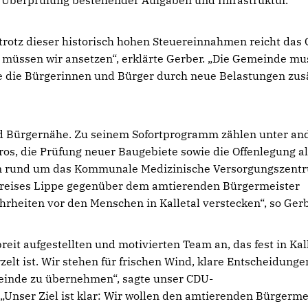
Überprüfung bestehender Aufgaben und Infrastruktur.
trotz dieser historisch hohen Steuereinnahmen reicht das 
r müssen wir ansetzen“, erklärte Gerber. „Die Gemeinde mu
e die Bürgerinnen und Bürger durch neue Belastungen zusä
nd Bürgernähe. Zu seinem Sofortprogramm zählen unter a
os, die Prüfung neuer Baugebiete sowie die Offenlegung al
en rund um das Kommunale Medizinische Versorgungszent
Kreises Lippe gegenüber dem amtierenden Bürgermeister
heiten vor den Menschen in Kalletal verstecken“, so Gerb
t aufgestellten und motivierten Team an, das fest in Kall
rzelt ist. Wir stehen für frischen Wind, klare Entscheidung
meinde zu übernehmen“, sagte unser CDU-
nser Ziel ist klar: Wir wollen den amtierenden Bürgerme