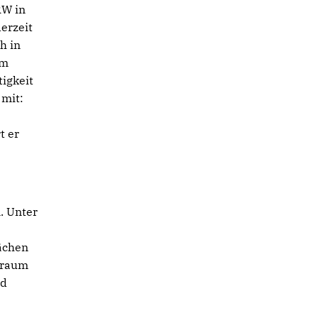
RW in
erzeit
h in
em
igkeit
 mit:
t er
. Unter
ächen
nraum
nd