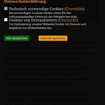
Datenschutzerklärung
.
Technisch notwendige Cookies (
Übersicht
)
Die notwendigen Cookies werden allein für den
ordnungsgemäßen Gebrauch der Webseite benötigt.
Cookies von Drittanbietern (
Übersicht
)
Zur Optimierung unserer Webseite binden wir Dienste und
Angebote von Drittanbietern ein.
Alle akzeptieren
Auswahl speichern
Unser Wahlprogramm „Gemeinde der neuen Chancen“ ist
auch das Arbeitsprogramm der Ratsfraktion für die
anstehende Wahlperiode. Wir setzen uns für bezahlbaren
Wohnraum durch neue Wohnbebauung, für eine
grundlegende Stärkung und Wertschätzung des
ehrenamtlichen Engagements, für die Belebung des
Naturtourismus und einen nachhaltigen, für alle
Generationen gerechten, Umgang mit den öffentlichen
Finanzen ein“ so CDU-Fraktionschef Gerber.
Für die CDU sollen Lars W. Brakhage den Vorsitz des
Ausschusses für Soziales und öffentliche Einrichtungen,
Sven Rainer Hoffmann den Vorsitz des Ausschusses für