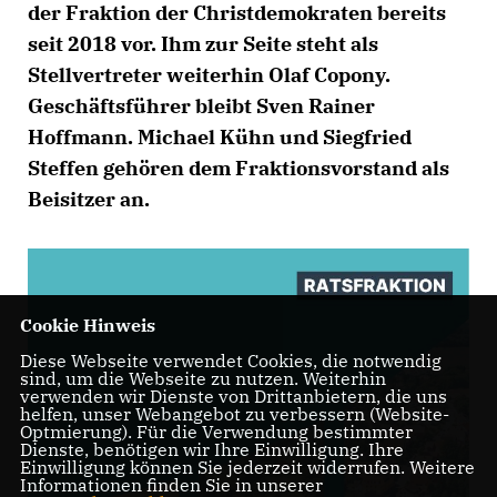
der Fraktion der Christdemokraten bereits
seit 2018 vor. Ihm zur Seite steht als
Stellvertreter weiterhin Olaf Copony.
Geschäftsführer bleibt Sven Rainer
Hoffmann. Michael Kühn und Siegfried
Steffen gehören dem Fraktionsvorstand als
Beisitzer an.
Cookie Hinweis
Diese Webseite verwendet Cookies, die notwendig
sind, um die Webseite zu nutzen. Weiterhin
verwenden wir Dienste von Drittanbietern, die uns
helfen, unser Webangebot zu verbessern (Website-
Optmierung). Für die Verwendung bestimmter
Dienste, benötigen wir Ihre Einwilligung. Ihre
Einwilligung können Sie jederzeit widerrufen. Weitere
Informationen finden Sie in unserer